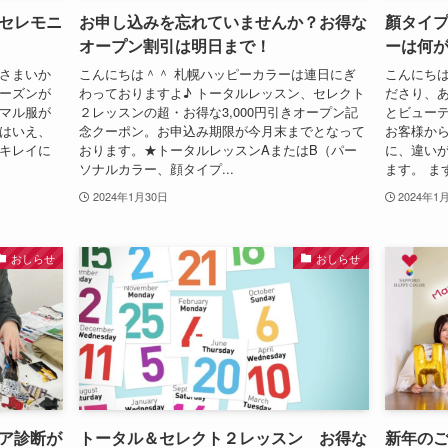
セレモニ
お申し込みを忘れていませんか？お得な
顏タイプ
オープン割引は明日まで！
ーは何
なさまいか
こんにちは＾＾ 札幌ハッピーカラーは連日にぎ
こんにちは
シーズンが
わっておりますよ♪ トータルレッスン、セレクト
ださり、あ
ーマル服が
２レッスンの超・お得な3,000円引きオープン記
とビュー
とはいえ、
念クーポン。お申込み期限が今月末までとなって
お客様から
もキレイに
おります。★トータルレッスンAまたはB（パー
に、違い
ソナルカラー、顔タイプ...
ます。 まず
2024年1月30日
2024年1
おしらせ
おしらせ
ア診断が
トータル＆セレクト２レッスン お得な
新年の