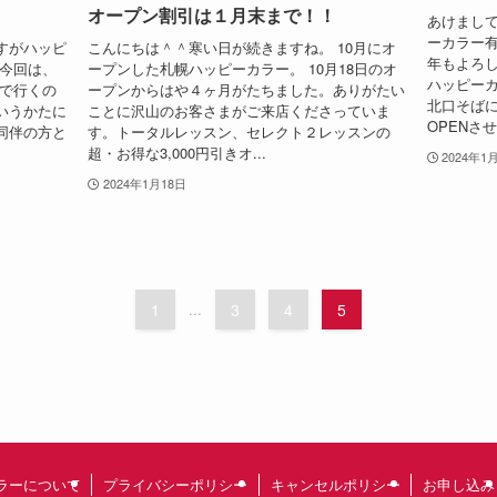
オープン割引は１月末まで！！
あけまし
ーカラー
すがハッピ
こんにちは＾＾寒い日が続きますね。 10月にオ
年もよろし
 今回は、
ープンした札幌ハッピーカラー。 10月18日のオ
ハッピーカ
人で行くの
ープンからはや４ヶ月がたちました。ありがたい
北口そば
いうかたに
ことに沢山のお客さまがご来店くださっていま
OPENさせ
同伴の方と
す。トータルレッスン、セレクト２レッスンの
超・お得な3,000円引きオ...
2024年1
2024年1月18日
1
...
3
4
5
ラーについて
プライバシーポリシー
キャンセルポリシー
お申し込み