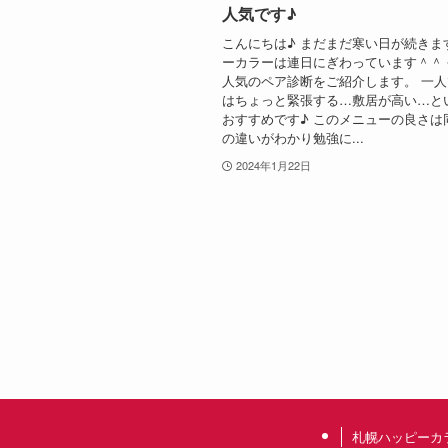
人気です♪
こんにちは♪ まだまだ寒い日が続きま
ーカラーは連日にぎわっています＾＾
人気のペア診断をご紹介します。 一
はちょっと緊張する…敷居が高い…と
おすすめです♪ このメニューの良さは
の違いがわかり勉強に...
2024年1月22日
札幌ハッピーカ