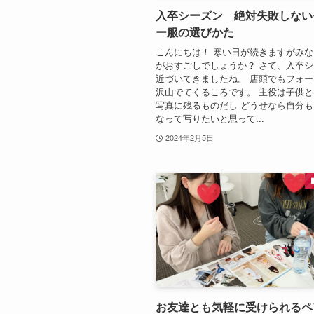
入卒シーズン 絶対失敗しない
ー服の選びかた
こんにちは！ 寒い日が続きますがみ
がおすごしでしょうか？ さて、入卒
近づいてきましたね。 店頭でもフォ
沢山でてくるころです。 主役は子供
写真に残るものだし どうせなら自分
なって写りたいと思って...
2024年2月5日
お友達とも気軽に受けられるペ