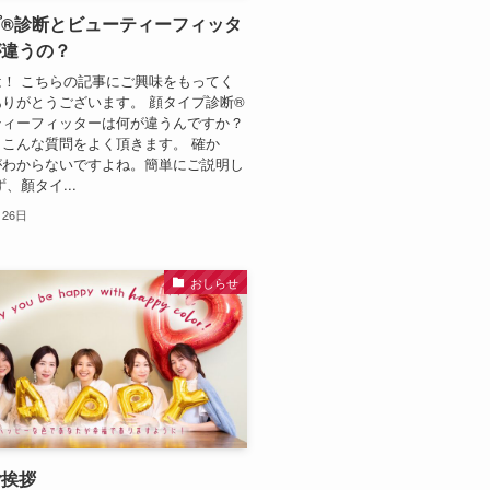
®診断とビューティーフィッタ
が違うの？
！ こちらの記事にご興味をもってく
りがとうございます。 顔タイプ診断®︎
ティーフィッターは何が違うんですか？
こんな質問をよく頂きます。 確か
がわからないですよね。簡単にご説明し
、顏タイ...
月26日
おしらせ
ご挨拶